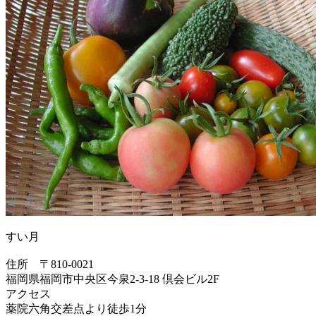
すい月
住所 〒810-0021
福岡県福岡市中央区今泉2-3-18 倶会ビル2F
アクセス
薬院六角交差点より徒歩1分