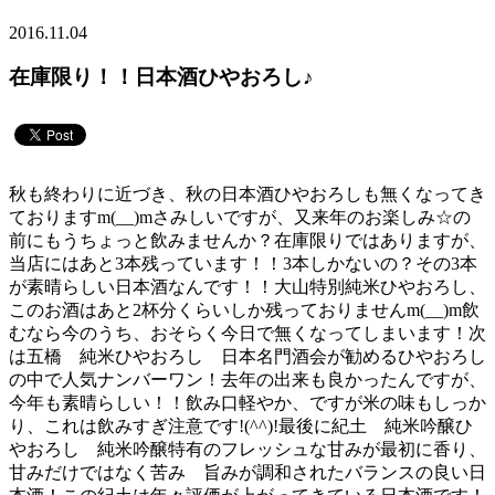
2016.11.04
在庫限り！！日本酒ひやおろし♪
秋も終わりに近づき、秋の日本酒ひやおろしも無くなってき
ておりますm(__)mさみしいですが、又来年のお楽しみ☆の
前にもうちょっと飲みませんか？在庫限りではありますが、
当店にはあと3本残っています！！3本しかないの？その3本
が素晴らしい日本酒なんです！！大山特別純米ひやおろし、
このお酒はあと2杯分くらいしか残っておりませんm(__)m飲
むなら今のうち、おそらく今日で無くなってしまいます！次
は五橋 純米ひやおろし 日本名門酒会が勧めるひやおろし
の中で人気ナンバーワン！去年の出来も良かったんですが、
今年も素晴らしい！！飲み口軽やか、ですが米の味もしっか
り、これは飲みすぎ注意です!(^^)!最後に紀土 純米吟醸ひ
やおろし 純米吟醸特有のフレッシュな甘みが最初に香り、
甘みだけではなく苦み 旨みが調和されたバランスの良い日